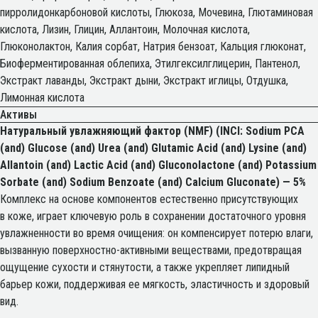
пирролидонкарбоновой кислоты, Глюкоза, Мочевина, Глютаминовая
кислота, Лизин, Глицин, Аллантоин, Молочная кислота,
Глюконолактон, Калия сорбат, Натрия бензоат, Кальция глюконат,
Биоферментированная облепиха, Этилгексилглицерин, Пантенол,
Экстракт лаванды, Экстракт дыни, Экстракт иглицы, Отдушка,
Лимонная кислота
Активы
Натуральный увлажняющий фактор (NMF) (INCI: Sodium PCA
(and) Glucose (and) Urea (and) Glutamic Acid (and) Lysine (and)
Allantoin (and) Lactic Acid (and) Gluconolactone (and) Potassium
Sorbate (and) Sodium Benzoate (and) Calcium Gluconate) — 5%
Комплекс на основе компонентов естественно присутствующих
в коже, играет ключевую роль в сохранении достаточного уровня
увлажненности во время очищения: он компенсирует потерю влаги,
вызванную поверхностно-активными веществами, предотвращая
ощущение сухости и стянутости, а также укрепляет липидный
барьер кожи, поддерживая ее мягкость, эластичность и здоровый
вид.