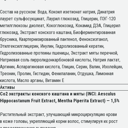
Состав на русском: Вода, Кокоил изетионат натрия, Динатрия
лаурет сульфосукцинат, Лаурил глюкозид, Глицерин, ПЭГ-120
метилглюкозы диолеат, Кокоглюкозид, Кокамид ДЭА, Глицерил
глюкозид, Экстракт конского каштана, Биоферментированная
брусника, Квартернизированный пантенол, Феноксиэтанол,
Этилгексилглицерин, Инулин, Гидролизованный кератин,
Гидролизованные протеины пшеницы, Экстракт мяты перечной,
Натриевая соль пирролидонкарбоновой кислоты, Натрия лактат,
Аргинин, Аспарагиновая кислота, Глицин, Серин, Валин, Изолейцин,
Треонин, Пролин, Гистидин, Фенилаланин, Отдушка, Лимонная
кислота, Масло арганы, Витамин Е
Активы
Со2 экстракты конского каштана и мяты (INCI: Аesculus
Hippocastanum Fruit Extract, Mentha Piperita Extract)
— 1,5%
Растительный экстракт, улучшающий микроциркуляцию крови
в коже головы, укрепляющий корни волос, стимулируя их рост