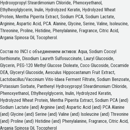
Hydroxypropyl Steardimonium Chloride, Phenoxyethanol,
Ethylhexylglycerin, Inulin, Hydrolyzed Keratin, Hydrolyzed Wheat
Protein, Mentha Piperita Extract, Sodium PCA, Sodium Lactate,
Arginine, Aspartic Acid, PCA. Alanine, Glycine, Serine, Valine, Isoleucine,
Threonine, Proline, Histidine, Phenylalanine, Fragrance, Citric Acid,
Argania Spinosa Oil, Tocopherol.
Состав по INCI с объединением активов: Aqua, Sodium Cocoyl
Isethionate, Disodium Laureth Sulfosuccinate, Lauryl Glucoside,
Glycerin, PEG-120 Methyl Glucose Dioleate, Coco Glucoside, Cocamide
DEA, Glyceryl Glucoside, Аesculus Hippocastanum Fruit Extract,
Lactobacillus/Vaccinium Vitis-Idaea Ferment Filtrate, Sodium Benzoate,
Potassium Sorbate, Panthenyl Hydroxypropyl Steardimonium Chloride,
Phenoxyethanol, Ethylhexylglycerin, Inulin, Hydrolyzed Keratin,
Hydrolyzed Wheat Protein, Mentha Piperita Extract, Sodium PCA (and)
Sodium Lactate (and) Arginine (and) Aspartic Acid (and) PCA Alanine
(and) Glycine (and) Serine (and) Valine (and) Isoleucine (and) Threonine
(and) Proline (and) Histidine (and) Phenylalanine, Fragrance, Citric Acid,
Argania Spinosa Oil, Tocopherol