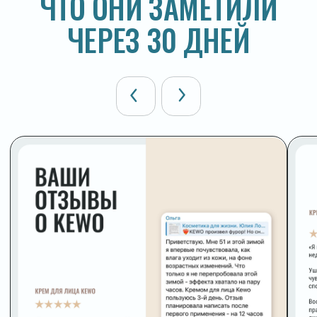
Контроль вскрытия
Каждый продукт, даже шампунь, пенка и бальзам для губ,
находятся в индивидуальной коробке с контролем
вскрытия. Это гарантирует их чистоту и позволяет быть
уверенным, что до вас товар никто не вскрывал.
Доставка за 1 день
Отправляем день в день напрямую со склада. В среднем
доставка занимает 1 день — это быстрее большинства
маркетплейсов. Если заказ оформлен до 14:00 — уже
завтра у вас
Отдел заботы — живые люди
Не бот, не автоответ. Специалист ответит на вопрос
о составе, поможет выбрать продукт под ваш тип кожи.
Ежедневно, 9:00—19:00 мск