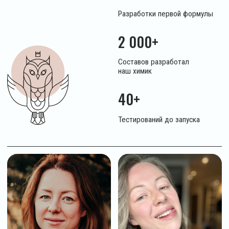
ЧЕРЕЗ 7 ДНЕЙ
Каждый компонент в составе
KEWO выбран с обоснованием.
Если ингредиент не работает —
он не попадает в формулу.
Мы не добавляем
«для маркетинга»
Для волос
Для лица
Для тела
2%
2%
Co2-экстракты
Д-пантенол
ламинарии и оливы
Насыщают волос
Восстанавливает
жирными кислотами