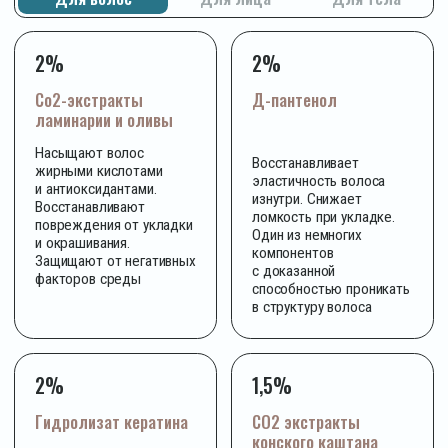
которые действительно работают
Честная цена за реальное
05 | 06
качество
Мы не платим за рекламу с топ-моделями,
не снимаем дорогостоящие видеоролики,
не содержим роскошные шоурумы. Каждый рубль
вкладывается в формулу и упаковку. Вы платите
за состав, а не за маркетинговый бюджет бренда
Упаковка, которая
06 | 06
сохраняет свойства
KEWO выпускается во флаконах, не пропускающих
свет и воздух. Никаких открытых баночек,
в которые попадают пыль и бактерии с каждым
использованием. Продукт работает так же
на последнем применении, как и на первом
ПРОЙТИ ОПРОС