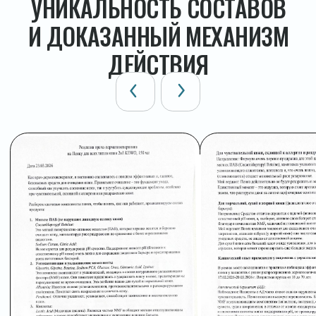
Я не прошу вас верить мне на слово.
Я прошу посмотреть на состав.
Если вы разбираетесь —
вы всё поймёте сами
Юлия Ловцова, создатель KEWO
КАТАЛОГ
О KEWO
FAQ
Производство
Отзывы
Блог