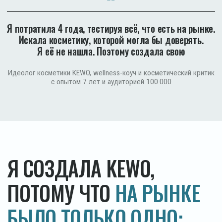
2019 г.
2026 г.
Мне 46
Посмотрите на фото
Кожа свежая, лицо подтянутое. Ни одного укола
за эти 7 лет. Когда я создавала KEWO, я хотела
добиться именно такого результата — для себя
и для тех, кто устал от пустых обещаний
5 СРЕДСТВ
ЗАМЕНЯЮТ 13,
ПОТОМУ ЧТО В КАЖДОМ
СУММАРНО ОТ 14 ДО 30%
АКТИВНЫХ КОМПОНЕНТОВ
Мы не разбавляем формулу водой и обещаниями.