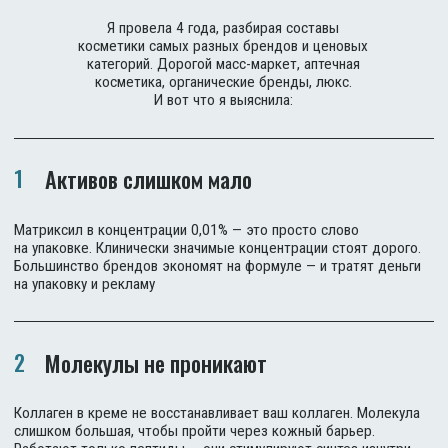
Я СОЗДАЛА KEWO,
ПОТОМУ ЧТО
НА РЫНКЕ
БЫЛО ТОЛЬКО ОДНО:
КРАСИВЫЕ ОБЕЩАНИЯ
Косметический критик с аудиторией 100 000 человек
С 2019 года я работала косметическим критиком. Разбирала
составы — для себя и для аудитории. Искала то, что можно
рекомендовать с чистой совестью. Шампунь, который
реально укрепляет, а не просто делает волосы мягкими
за счёт силикона. Крем, который работает на уровне клетки,
а не создаёт иллюзию упругости.
Я анализировала бренды всех ценовых категорий. Аптечную
косметику, масс-маркет, органические марки, европейский
и корейский люкс. И везде натыкалась на одно и то же: либо
состав честный — но неэффективный, либо обещания
громкие — но компоненты в концентрациях, которые ничего
не делают.