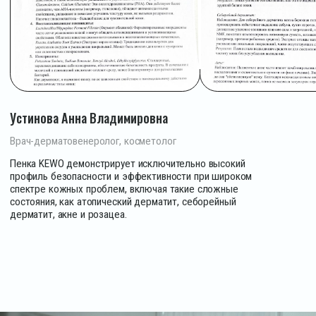
Покупателям
Контакты
+7 (920) 904-00-77
Telegram
info@kewo.ru
MAX
Telegram-канал
ВКонтакте
YouTube
Яндекс.Дзен
2022-26 ©️ Kewo / ИП Ловцова Ю. Е.
Владимирская обл, г. Александров, ул. Свердлова, д. 3, офис 204
Договор оферта
Политика конфиденциальности