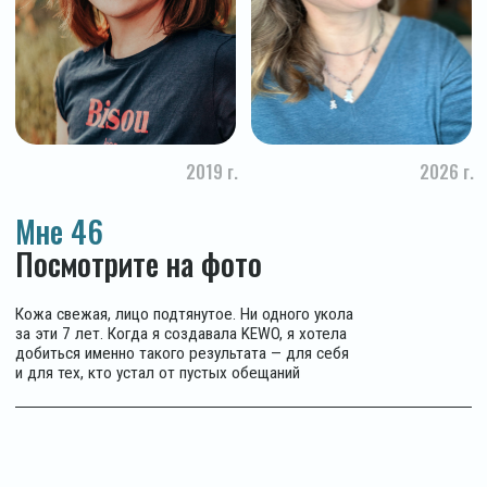
эластичность волоса
и антиоксидантами.
изнутри. Снижает
Восстанавливают
ломкость при укладке.
повреждения от укладки
Один из немногих
и окрашивания.
компонентов
Защищают от негативных
с доказанной
факторов среды
способностью проникать
в структуру волоса
2%
1,5%
Гидролизат кератина
СО2 экстракты
конского каштана
и мяты
Улучшают
кровообращение в коже
Заполняет «пробелы»
головы, стимулируют
в структуре волоса.
рост волос, снижают
Снижает ломкость,
выпадение. Освежают —
облегчает расчёсывание,
без агрессивного
добавляет блеск без
ментола
силиконового налёта
Суммарно 13% ключевых компонентов
в шампуне и бальзаме
Это заменяет питательную маску, сыворотку для роста
и термозащиту — продукты, которые большинство из нас