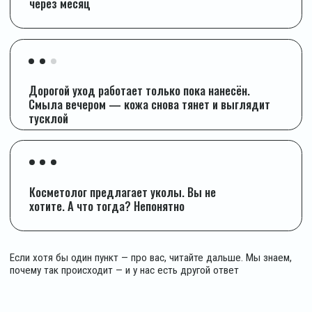
ДЕРМАТОЛОГИЯ
Я провела 4 года, разбирая составы
косметики самых разных брендов и ценовых
категорий. Дорогой масс-маркет, аптечная
косметика, органические бренды, люкс.
И вот что я выяснила:
1
Активов слишком мало
Матриксил в концентрации 0,01% — это просто слово
на упаковке. Клинически значимые концентрации стоят дорого.
Большинство брендов экономят на формуле — и тратят деньги
на упаковку и рекламу
2
Молекулы не проникают
Коллаген в креме не восстанавливает ваш коллаген. Молекула
слишком большая, чтобы пройти через кожный барьер.