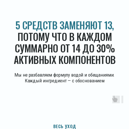
«собирается купить» но так и не покупает. Мы собрали всё
в двух флаконах. Потому что это честнее
Преимущества
Честный состав.
Стерильное
производство.
Без компромиссов
Без парабенов, силикона, SLS,
01 | 06
микропластика
Мы не идём на компромиссы ради удешевления
производства. Исключаем продукты нефтехимии
и химического синтеза, в производстве которых
используются токсичные вещества. Исключаем
потенциальные химические аллергены
и раздражители — даже если они широко
распространены на рынке