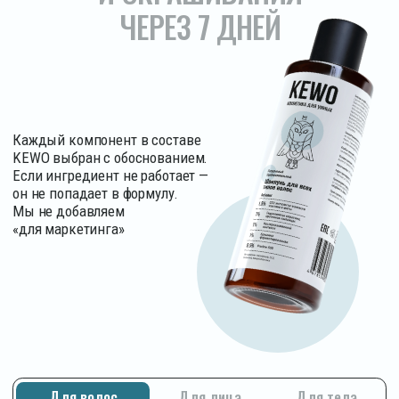
Прозрачный состав: вы
03 | 06
знаете, за что платите
На каждой упаковке — полный INCI-состав
с расшифровкой на сайте. Каждый ингредиент
объяснён: зачем он, в какой концентрации, какой
эффект. Это называется честность. На российском
рынке косметики она встречается редко
Уникальные средства
04 | 06
без аналогов
Косметика создана косметическим критиком
с глубоким пониманием того, что нужно коже,
и дипломированным химиком с опытом разработки
более 2000 средств. 9 месяцев исследований
и десятки тестов привели к созданию косметики
нового уровня — уникальных средств без аналогов,