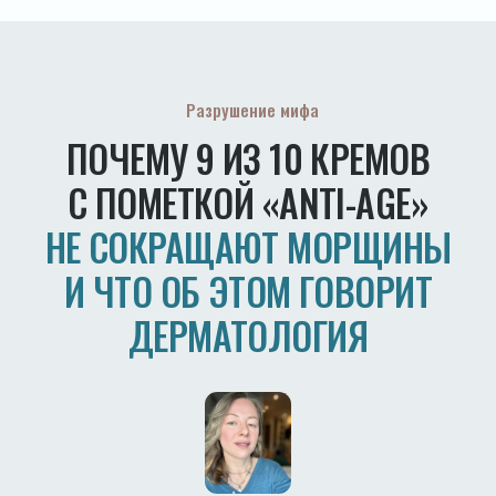
Работают только пептиды — они стимулируют синтез изнутри.
Но пептиды дороже
3
«Натуральное» ≠ «эффективное»
Натуральные масла — это питание и барьер. Но если вам нужен
лифтинг или борьба с пигментацией — нужны активы
с доказанной клинической эффективностью. Натуральных
и эффективных одновременно — единицы
Силикон маскирует, а не лечит
4
Крем с силиконом делает кожу гладкой мгновенно. Это
ощущение обманывает. Но силикон забивает поры и нарушает
газообмен. Через несколько часов кожа выглядит хуже, чем до
Я потратила 4 года, тестируя всё, что есть на рынке.
Искала косметику, которой могла бы доверять.
Я её не нашла. Поэтому создала свою
Идеолог косметики KEWO, wellness-коуч и косметический критик
c опытом 7 лет и аудиторией 100.000