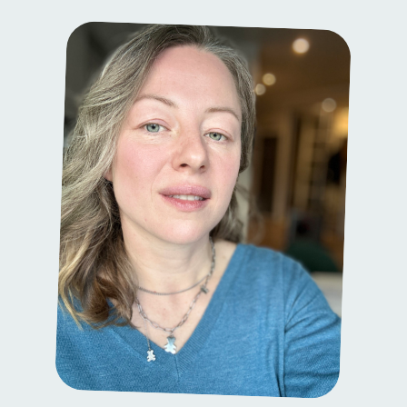
Большинство кремов увлажняют только пока нанесены.
Смыла — и кожа снова тянет. KEWO работает иначе: состав
без компромиссов, активы с клинически доказанной
эффективностью, результат, который не исчезает вечером
Без парабенов, силикона и SLS — ни в одном продукте
Состав разработан дипломированным
химиком с опытом 2000+ формул
Доставка за 1 день напрямую со склада