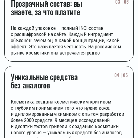
ГОСТ 31696−2012,
31460−2012, 31679−2012.
ЭТО НЕ МАРКЕТИНГ —
ЭТО ДОКУМЕНТЫ, КОТОРЫЕ
ВЫ МОЖЕТЕ ЗАПРОСИТЬ
Мы сами контролируем каждый этап
производства. Не сдаём на аутсорс
по готовой формуле, а разрабатываем
и производим под строгим контролем
в R&D-центре в Московской области
Соответствие ГОСТ 31696-2012, 31460-
2012, 31679-2012