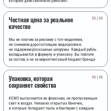
Стерильная
Многоуровневый
форма персонала
контроль качества
и сменная обувь
на каждой партии
на производстве
Полная
Флаконы без
документация
доступа воздуха
на каждый
и света — сохраняют
продукт —
свойства
по запросу
до последней капли
Мы не выпускаем косметику
в открытых баночках
Не потому что так принято. А потому что открытая
банка — это бактерии, окисление активов
и деградация формулы после первого же открытия