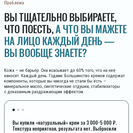
Дорогой уход работает только пока нанесён.
Смыла вечером — кожа снова тянет и выглядит
тусклой
Косметолог предлагает уколы. Вы не
хотите. А что тогда? Непонятно
Если хотя бы один пункт — про вас, читайте дальше. Мы знаем,
почему так происходит — и у нас есть другой ответ
Разрушение мифа
ПОЧЕМУ 9 ИЗ 10 КРЕМОВ
С ПОМЕТКОЙ «ANTI-AGE»
НЕ СОКРАЩАЮТ МОРЩИНЫ
И ЧТО ОБ ЭТОМ ГОВОРИТ