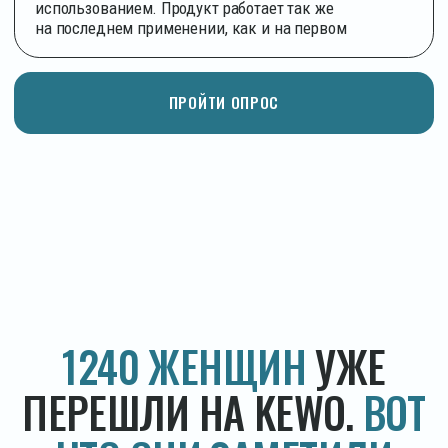
Флакон KEWO не пропускает
свет и воздух
Продукт на последнем использовании работает
так же, как на первом
Гарантии
МЫ УБИРАЕМ РИСК ПОЛНОСТЬЮ
И ЗАБОТИМСЯ О БЕЗОПАСНОСТИ
ПОКУПАТЕЛЕЙ И ОКРУЖАЮЩЕЙ
СРЕДЕ
Каждая позиция промаркирована в Честном знаке —
вся информация прозрачна.
Продукция не тестируется на животных.
Все флаконы перерабатываются, не используем
хрустящую пленку 05 РР.