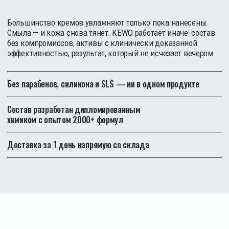
Проблема
ВЫ ТЩАТЕЛЬНО ВЫБИРАЕТЕ,
ЧТО ПОЕСТЬ,
А ЧТО ВЫ МАЖЕТЕ
НА ЛИЦО КАЖДЫЙ ДЕНЬ —
ВЫ ВООБЩЕ ЗНАЕТЕ?
Кожа — не барьер. Она всасывает до 60% того, что на неё
наносят. Каждый день. Годами. Большинство кремов содержат
компоненты, которые вы никогда не стали бы есть —
минеральное масло, синтетические отдушки, стабилизаторы
с доказанным раздражающим эффектом.
Вы купили «натуральный» крем за 3 000−5 000 ₽.
Текстура неприятная, результата нет. Выбросили
через месяц